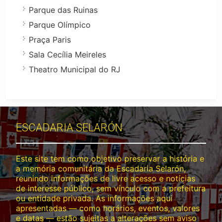
Parque das Ruinas
Parque Olímpico
Praça Paris
Sala Cecília Meireles
Theatro Municipal do RJ
ESCADARIA SELARÓN
Este site tem como objetivo preservar a história e
a memória comunitária da Escadaria Selarón,
reunindo informações de livre acesso e notícias
de interesse público, sem vínculo com a prefeitura
ou entidade privada. As informações aqui
apresentadas — como horários, eventos, valores
e datas — estão sujeitas a alterações sem aviso