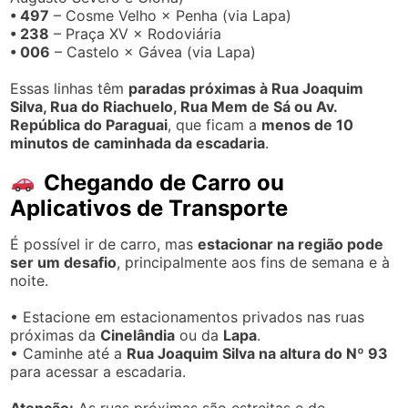
• 497
– Cosme Velho × Penha (via Lapa)
• 238
– Praça XV × Rodoviária
• 006
– Castelo × Gávea (via Lapa)
Essas linhas têm
paradas próximas à Rua Joaquim
Silva, Rua do Riachuelo, Rua Mem de Sá ou Av.
República do Paraguai
, que ficam a
menos de 10
minutos de caminhada da escadaria
.
Chegando de Carro ou
Aplicativos de Transporte
É possível ir de carro, mas
estacionar na região pode
ser um desafio
, principalmente aos fins de semana e à
noite.
• Estacione em estacionamentos privados nas ruas
próximas da
Cinelândia
ou da
Lapa
.
• Caminhe até a
Rua Joaquim Silva na altura do Nº 93
para acessar a escadaria.
Atenção:
As ruas próximas são estreitas e de