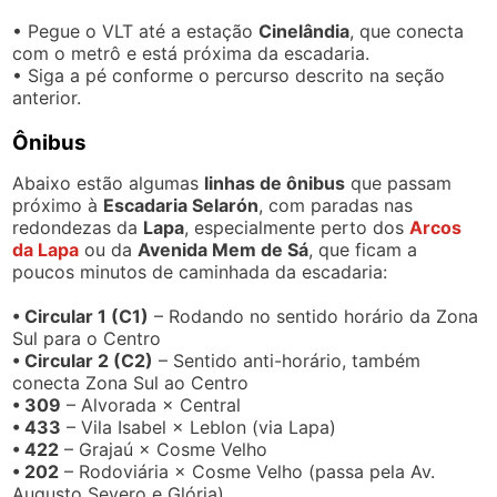
• Pegue o VLT até a estação
Cinelândia
, que conecta
com o metrô e está próxima da escadaria.
• Siga a pé conforme o percurso descrito na seção
anterior.
Ônibus
Abaixo estão algumas
linhas de ônibus
que passam
próximo à
Escadaria Selarón
, com paradas nas
redondezas da
Lapa
, especialmente perto dos
Arcos
da Lapa
ou da
Avenida Mem de Sá
, que ficam a
poucos minutos de caminhada da escadaria:
• Circular 1 (C1)
– Rodando no sentido horário da Zona
Sul para o Centro
• Circular 2 (C2)
– Sentido anti-horário, também
conecta Zona Sul ao Centro
• 309
– Alvorada × Central
• 433
– Vila Isabel × Leblon (via Lapa)
• 422
– Grajaú × Cosme Velho
• 202
– Rodoviária × Cosme Velho (passa pela Av.
Augusto Severo e Glória)