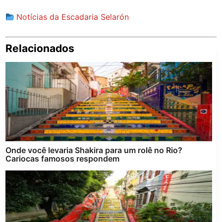
Notícias da Escadaria Selarón
Relacionados
Pe
po
Onde você levaria Shakira para um rolê no Rio?
Cariocas famosos respondem