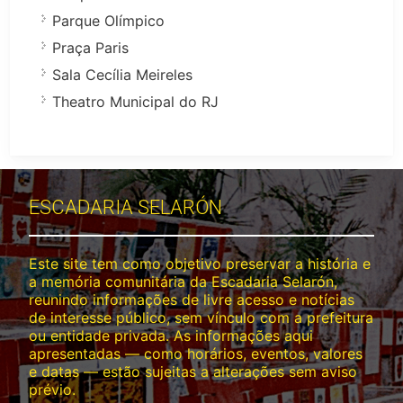
Parque Olímpico
Praça Paris
Sala Cecília Meireles
Theatro Municipal do RJ
ESCADARIA SELARÓN
Este site tem como objetivo preservar a história e
a memória comunitária da Escadaria Selarón,
reunindo informações de livre acesso e notícias
de interesse público, sem vínculo com a prefeitura
ou entidade privada. As informações aqui
apresentadas — como horários, eventos, valores
e datas — estão sujeitas a alterações sem aviso
prévio.